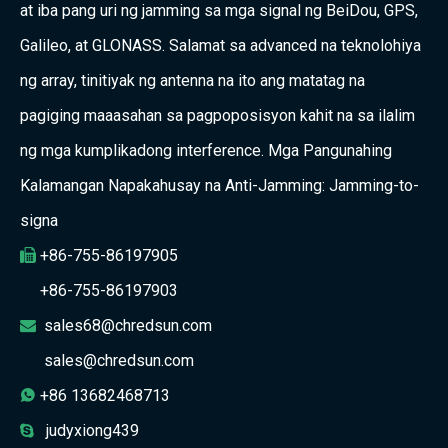
at iba pang uri ng jamming sa mga signal ng BeiDou, GPS,
Galileo, at GLONASS. Salamat sa advanced na teknolohiya
ng array, tinitiyak ng antenna na ito ang matatag na
pagiging maaasahan sa pagpoposisyon kahit na sa ilalim
ng mga kumplikadong interference. Mga Pangunahing
Kalamangan Napakahusay na Anti-Jamming: Jamming-to-
signa
+86-755-86197905

+86-755-86197903
sales68@chredsun.com

sales@chredsun.com
+86 13682468713

judyxiong439
