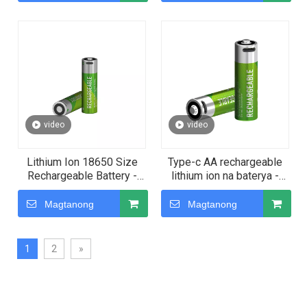
video
video
Lithium Ion 18650 Size
Type-c AA rechargeable
Rechargeable Battery -
lithium ion na baterya -
USB C Charging Port
1000 beses
Magtanong
Magtanong
1
2
»