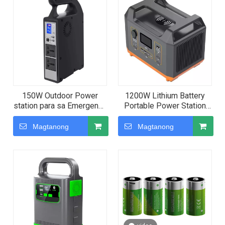
150W Outdoor Power
1200W Lithium Battery
station para sa Emergency
Portable Power Station
na Paggamit Gaya ng
para sa Camping Travel
Camping Fishing Hiking
Fishing
Magtanong
Magtanong