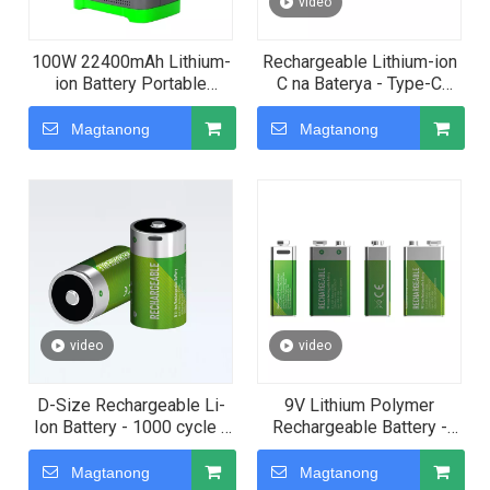
video
100W 22400mAh Lithium-
Rechargeable Lithium-ion
ion Battery Portable
C na Baterya - Type-C
Power Station para sa
Charging
Outdoor At Home
Magtanong
Magtanong
video
video
D-Size Rechargeable Li-
9V Lithium Polymer
Ion Battery - 1000 cycle -
Rechargeable Battery -
USB C Port
USB C Charging
Magtanong
Magtanong