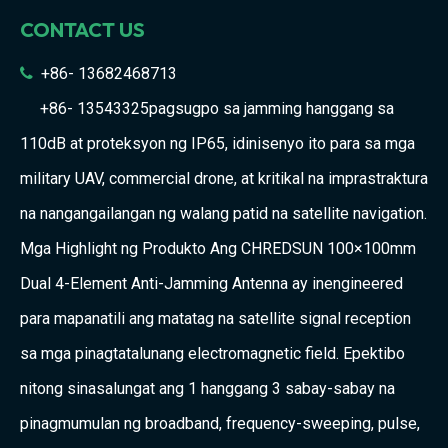
CONTACT US
+86- 13682468713

+86-
13543325pagsugpo sa jamming hanggang sa
110dB at proteksyon ng IP65, idinisenyo ito para sa mga
military UAV, commercial drone, at kritikal na imprastraktura
na nangangailangan ng walang patid na satellite navigation.
Mga Highlight ng Produkto Ang CHREDSUN 100×100mm
Dual 4-Element Anti-Jamming Antenna ay inengineered
para mapanatili ang matatag na satellite signal reception
sa mga pinagtatalunang electromagnetic field. Epektibo
nitong sinasalungat ang 1 hanggang 3 sabay-sabay na
pinagmumulan ng broadband, frequency-sweeping, pulse,