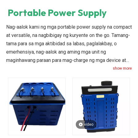
Portable Power Supply
Nag-aalok kami ng mga portable power supply na compact
at versatile, na nagbibigay ng kuryente on the go. Tamang-
tama para sa mga aktibidad sa labas, paglalakbay, o
emerhensiya, nag-aalok ang aming mga unit ng
maginhawang paraan para mag-charge ng mga device at
magpagana ng maliliit na appliances na walang tradisyonal
show more
na pinagmumulan ng kuryente. Damhin ang kalayaan ng
portable power sa aming mga makabagong disenyo.
video