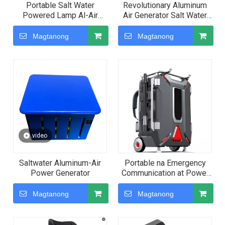
Portable Salt Water
Revolutionary Aluminum
Powered Lamp Al-Air
Air Generator Salt Water
Generator – Eco-Safe
Lamp - Portable
Instant Power para sa
Sustainable Power para sa
Magtanong
Magtanong
Pangingisda sa Camping
Emergency Lighting At
na Pang-emergency na
Mobile Charging
Paggamit
video
Saltwater Aluminum-Air
Portable na Emergency
Power Generator
Communication at Power
System na may Aluminum-
Air Fuel Cell para sa
Magtanong
Magtanong
Disaster Response