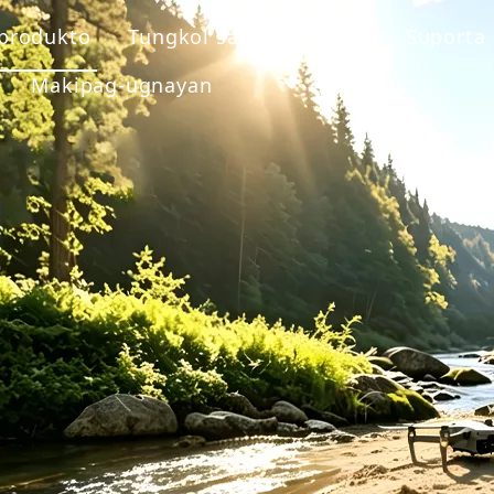
produkto
Tungkol sa
Solusyon
Suporta
Makipag-ugnayan