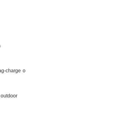
a
ag-charge o
 outdoor