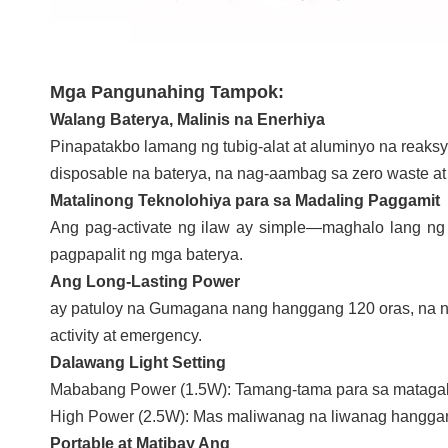
Mga Pangunahing Tampok:
Walang Baterya, Malinis na Enerhiya
Pinapatakbo lamang ng tubig-alat at aluminyo na reaks
disposable na baterya, na nag-aambag sa zero waste at
Matalinong Teknolohiya para sa Madaling Paggamit
Ang pag-activate ng ilaw ay simple—maghalo lang ng 
pagpapalit ng mga baterya.
Ang Long-Lasting Power
ay patuloy na Gumagana nang hanggang 120 oras, na n
activity at emergency.
Dalawang Light Setting
Mababang Power (1.5W): Tamang-tama para sa matagal 
High Power (2.5W): Mas maliwanag na liwanag hanggan
Portable at Matibay Ang