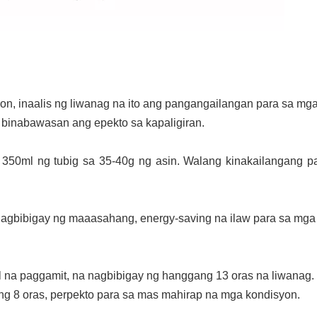
yon, inaalis ng liwanag na ito ang pangangailangan para sa mg
 binabawasan ang epekto sa kapaligiran.
350ml ng tubig sa 35-40g ng asin. Walang kinakailangang p
agbibigay ng maaasahang, energy-saving na ilaw para sa mga
na paggamit, na nagbibigay ng hanggang 13 oras na liwanag.
g 8 oras, perpekto para sa mas mahirap na mga kondisyon.