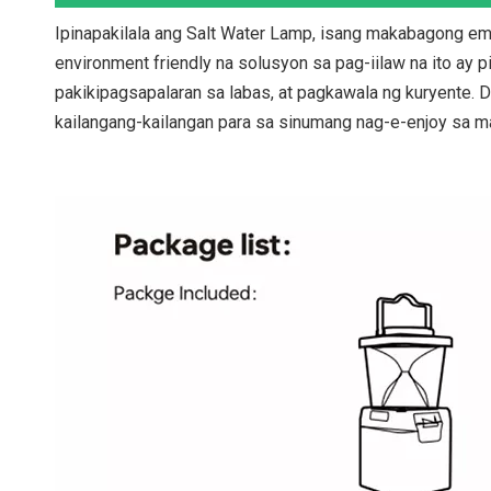
Ipinapakilala ang Salt Water Lamp, isang makabagong eme
environment friendly na solusyon sa pag-iilaw na ito ay 
pakikipagsapalaran sa labas, at pagkawala ng kuryente. D
kailangang-kailangan para sa sinumang nag-e-enjoy sa m