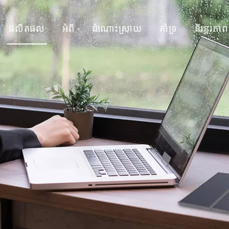
ផលិតផល
អំពី
ដំណោះស្រាយ
គាំទ្រ
និរន្តរភាព