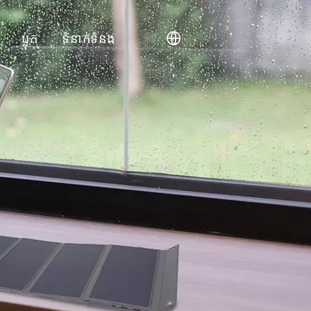
ប្លុក
ទំនាក់ទំនង