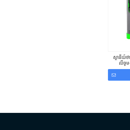
ស្ថានីយ
លីចូម-