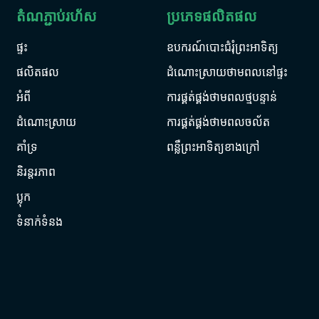
តំណភ្ជាប់រហ័ស
ប្រភេទផលិតផល
ផ្ទះ
ឧបករណ៍បោះជំរុំព្រះអាទិត្យ
ផលិតផល
ដំណោះស្រាយថាមពលនៅផ្ទះ
អំពី
ការផ្គត់ផ្គង់ថាមពលថ្មបន្ទាន់
ដំណោះស្រាយ
ការផ្គត់ផ្គង់ថាមពលចល័ត
គាំទ្រ
ពន្លឺព្រះអាទិត្យខាងក្រៅ
និរន្តរភាព
ប្លុក
ទំនាក់ទំនង