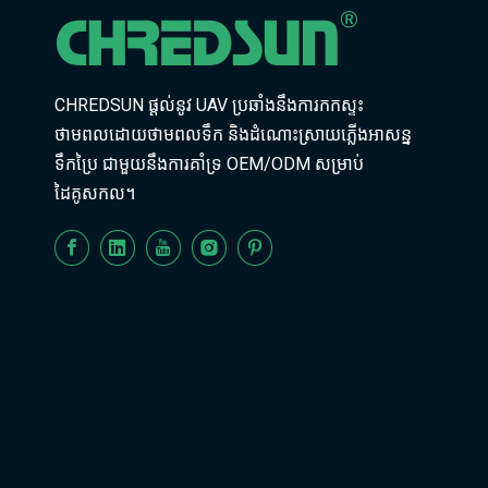
CHREDSUN ផ្តល់នូវ UAV ប្រឆាំងនឹងការកកស្ទះ
ថាមពលដោយថាមពលទឹក និងដំណោះស្រាយភ្លើងអាសន្ន
ទឹកប្រៃ ជាមួយនឹងការគាំទ្រ OEM/ODM សម្រាប់
ដៃគូសកល។