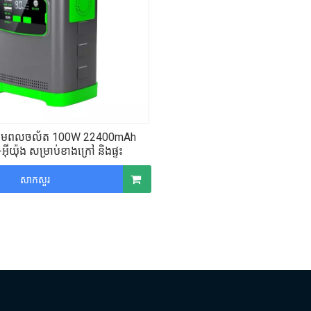
៍ថាមពលចល័ត 100W 22400mAh
អ៊ីយ៉ុង សម្រាប់ខាងក្រៅ និងផ្ទះ
សាកសួរ