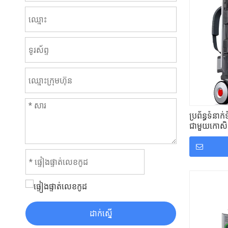
ប្រព័ន្ធទំនា
ជាមួយកោសិក
ក
ដាក់ស្នើ