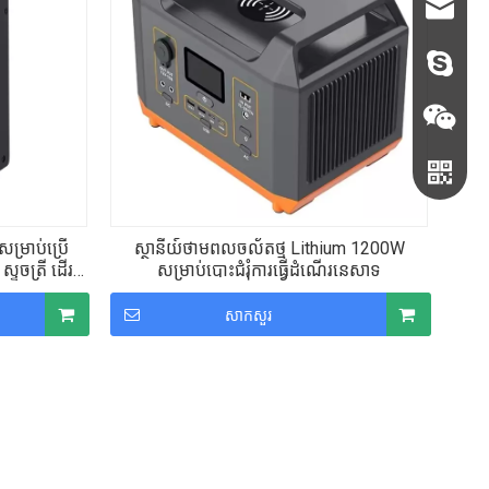
+86- 13
sales68
sales@c
judyxio
ម្រាប់ប្រើ
ស្ថានីយ៍ថាមពលចល័តថ្ម Lithium 1200W
ស្ទូចត្រី ដើរ
សម្រាប់បោះជំរុំការធ្វើដំណើរនេសាទ
សាកសួរ