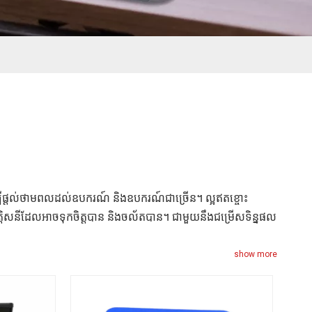
្បីផ្តល់ថាមពលដល់ឧបករណ៍ និងឧបករណ៍ជាច្រើន។ ល្អឥតខ្ចោះ
រភពអគ្គិសនីដែលអាចទុកចិត្តបាន និងចល័តបាន។ ជាមួយនឹងជម្រើសទិន្នផល
show more