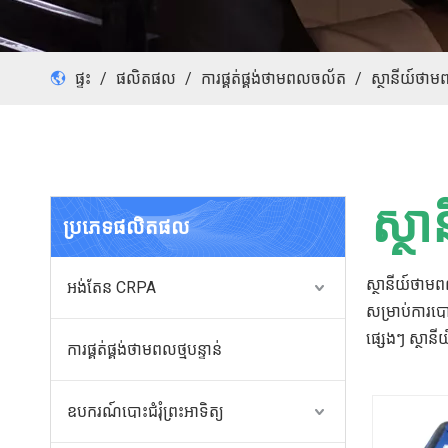
ផ្ទះ
/
ផលិតផល
/
ការផ្គត់ផ្គង់ថាមពលចល័ត
/
ស្ថានីយ៍ថា
ស្ថ
ប្រភេទផលិតផល
ស្ថានីយ៍ថាម
អង់តែន CRPA
សម្រាប់ការបោ
ផ្សេងៗ ស្ថាន
ការផ្គត់ផ្គង់ថាមពលថ្មបន្ទាន់
ឧបករណ៍បោះជំរុំព្រះអាទិត្យ