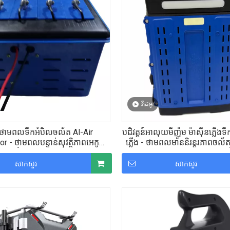
វីដេអូ
ងថាមពលទឹកអំបិលចល័ត Al-Air
បដិវត្តន៍អាលុយមីញ៉ូម ម៉ាស៊ីនភ្លើងទ
r - ថាមពលបន្ទាន់សុវត្ថិភាពអេកូ
ភ្លើង - ថាមពលមាននិរន្តរភាពចល័តស
ោះជំរុំនេសាទ ការប្រើប្រាស់សង្គ្រោះ
អាសន្ន និងការសាកថ្មចល
បន្ទាន់
សាកសួរ
សាកសួរ