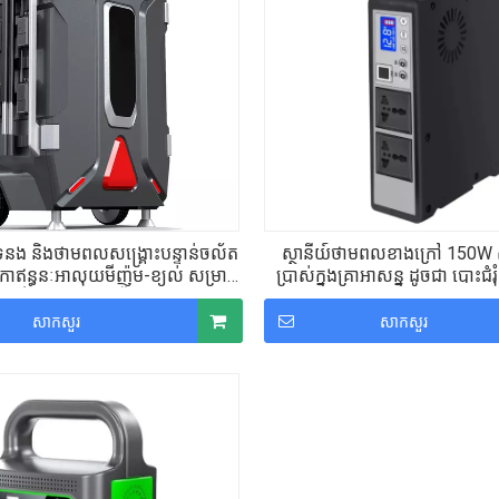
ក់ទំនង និងថាមពលសង្គ្រោះបន្ទាន់ចល័ត
ស្ថានីយ៍ថាមពលខាងក្រៅ 150W ស
ាឥន្ធនៈអាលុយមីញ៉ូម-ខ្យល់ សម្រាប់
ប្រាស់ក្នុងគ្រាអាសន្ន ដូចជា បោះជំរុំ 
ារឆ្លើយតបគ្រោះមហន្តរាយ
លេង
សាកសួរ
សាកសួរ