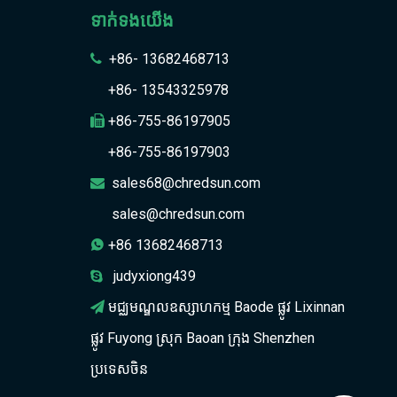
ទាក់ទង​យើង
+86- 13682468713

+86- 13543325978
+86-755-86197905

+86-755-86197903
sales68@chredsun.com

sales@chredsun.com
+86 13682468713

judyxiong439

មជ្ឈមណ្ឌលឧស្សាហកម្ម Baode ផ្លូវ Lixinnan

ផ្លូវ Fuyong ស្រុក Baoan ក្រុង Shenzhen
ប្រទេសចិន