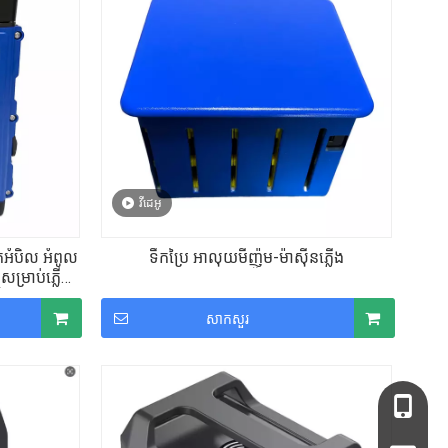
វីដេអូ
ឹកអំបិល អំពូល
ទឹកប្រៃ អាលុយមីញ៉ូម-ម៉ាស៊ីនភ្លើង
ម្រាប់ភ្លើង
័ត
សាកសួរ
+86- 13