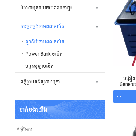
ដំណោះស្រាយថាមពលនៅផ្ទះ
ការផ្គត់ផ្គង់ថាមពលចល័ត
ស្ថានីយ៍ថាមពលចល័ត
Power Bank ចល័ត
បន្ទះសូឡាចល័ត
ចង្កៀ
ពន្លឺព្រះអាទិត្យខាងក្រៅ
Generato
សម្រាប់ការប
ទាក់ទង​យើង