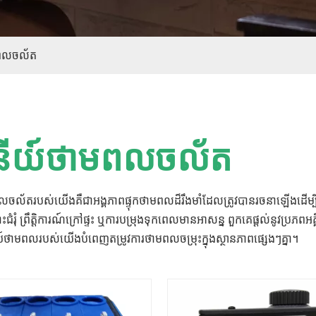
មពលចល័ត
ានីយ៍ថាមពលចល័ត
ពលចល័តរបស់យើងគឺជាអង្គភាពផ្ទុកថាមពលដ៏រឹងមាំដែលត្រូវបានរចនាឡើងដើម
ះជំរុំ ព្រឹត្តិការណ៍ក្រៅផ្ទះ ឬការបម្រុងទុកពេលមានអាសន្ន ពួកគេផ្តល់នូវប្
ីយ៍ថាមពលរបស់យើងបំពេញតម្រូវការថាមពលចម្រុះក្នុងស្ថានភាពផ្សេងៗគ្នា។