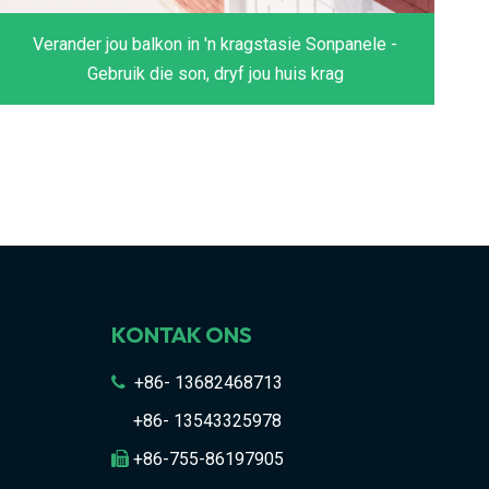
Verander jou balkon in 'n kragstasie Sonpanele -
Gebruik die son, dryf jou huis krag
KONTAK ONS
+86- 13682468713

+86- 13543325978
+86-755-86197905
