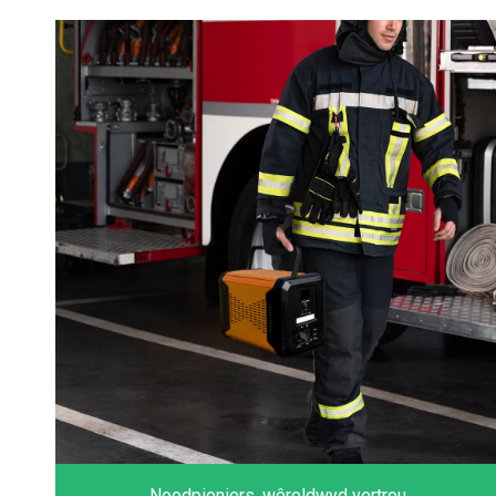
Noodpioniers, wêreldwyd vertrou