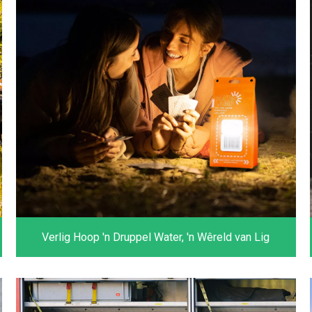
Verlig Hoop 'n Druppel Water, 'n Wêreld van Lig