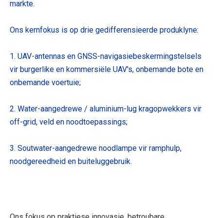
markte.
Ons kernfokus is op drie gedifferensieerde produklyne:
1. UAV-antennas en GNSS-navigasiebeskermingstelsels
vir burgerlike en kommersiële UAV's, onbemande bote en
onbemande voertuie;
2. Water-aangedrewe / aluminium-lug kragopwekkers vir
off-grid, veld en noodtoepassings;
3. Soutwater-aangedrewe noodlampe vir ramphulp,
noodgereedheid en buiteluggebruik.
Ons fokus op praktiese innovasie, betroubare