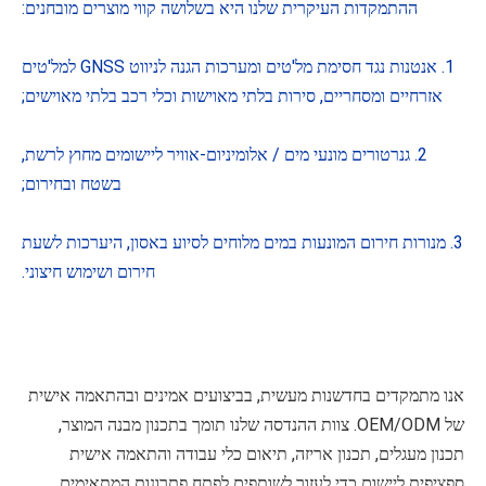
ההתמקדות העיקרית שלנו היא בשלושה קווי מוצרים מובחנים:
1. אנטנות נגד חסימת מל'טים ומערכות הגנה לניווט GNSS למל'טים
אזרחיים ומסחריים, סירות בלתי מאוישות וכלי רכב בלתי מאוישים;
2. גנרטורים מונעי מים / אלומיניום-אוויר ליישומים מחוץ לרשת,
בשטח ובחירום;
3. מנורות חירום המונעות במים מלוחים לסיוע באסון, היערכות לשעת
חירום ושימוש חיצוני.
אנו מתמקדים בחדשנות מעשית, בביצועים אמינים ובהתאמה אישית
של OEM/ODM. צוות ההנדסה שלנו תומך בתכנון מבנה המוצר,
תכנון מעגלים, תכנון אריזה, תיאום כלי עבודה והתאמה אישית
ספציפית ליישום כדי לעזור לשותפים לפתח פתרונות המתאימים