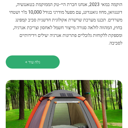
הוקמה במאי 2023, אנחנו חברת היי-טק הממוקמת בטאנגשיה,
דונגגוואן, מחוז גואנגדונג, עם מפעל מודרני בגודל 10,000 מ'ר ושטחי
משרדים. תכננו מערכת שרשרת אקולוגית חדשנית סביב קמפינג
בחוץ, המהווה לולאה סגורה מייצור חשמל לאחסון וצריכת אנרגיה,
ומספקת ללקוחות גלובליים פתרונות אנרגיה יעילים וידידותיים
לסביבה.
גלה עוד >