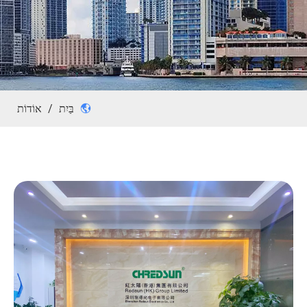
בַּיִת
/
אוֹדוֹת