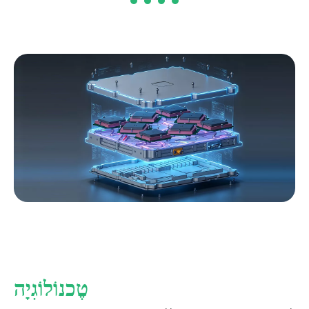
טֶכנוֹלוֹגִיָה