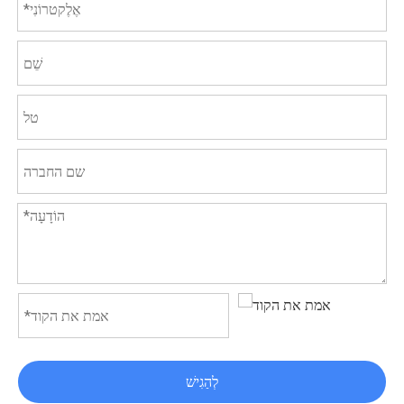
לְהַגִישׁ