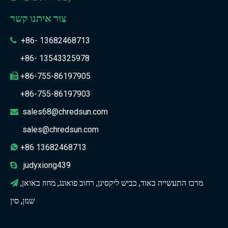
צור איתנו קשר
+86- 13682468713

+86- 13543325978
+86-755-86197905

+86-755-86197903
sales68@chredsun.com

sales@chredsun.com
+86 13682468713

judyxiong439

מרכז התעשייה באוד, כביש ליקסינן, רחוב פואונג, מחוז באואן,

שנזן, סין