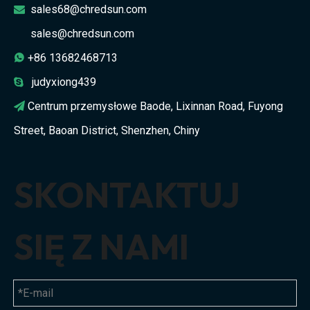
sales68@chredsun.com

sales@chredsun.com
+86 13682468713

judyxiong439

Centrum przemysłowe Baode, Lixinnan Road, Fuyong

Street, Baoan District, Shenzhen, Chiny
SKONTAKTUJ
SIĘ Z NAMI