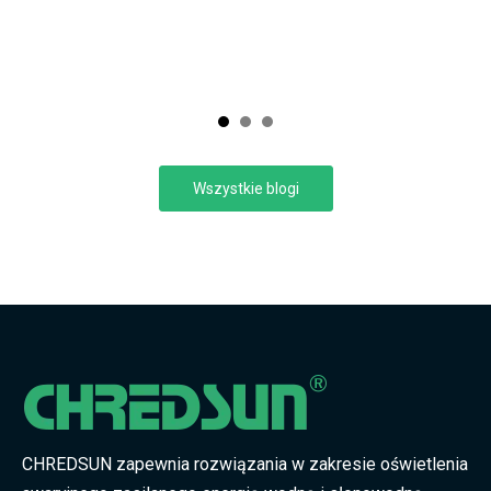
s
ą
ia,
,
w
ają
Wszystkie blogi
CHREDSUN zapewnia rozwiązania w zakresie oświetlenia