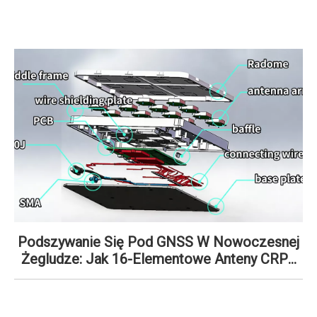
ą
Podszywanie Się Pod GNSS W Nowoczesnej
D
Żegludze: Jak 16-Elementowe Anteny CRPA
Chronią Floty Morskie
ją
n