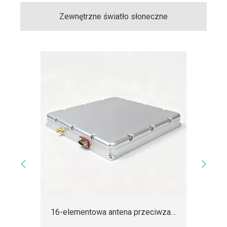
Zewnętrzne światło słoneczne
16-elementowa antena przeciwzakłóceniowa GNSS do dronów, mapowania i nawigacji morskiej
Podwójna, ośmioelementowa, wielopasmowa antena przeciwzakłóceniowa GNSS do dronów przemysłowych i rolniczych