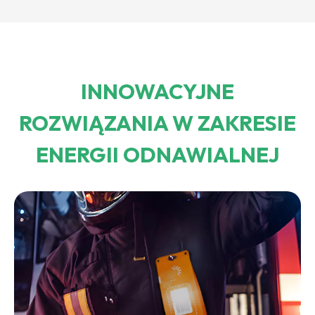
INNOWACYJNE
ROZWIĄZANIA W ZAKRESIE
ENERGII ODNAWIALNEJ