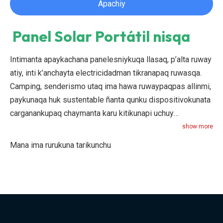
Apachiy
Panel Solar Portátil nisqa
Intimanta apaykachana panelesniykuqa llasaq, p’alta ruway
atiy, inti k’anchayta electricidadman tikranapaq ruwasqa.
Camping, senderismo utaq ima hawa ruwaypaqpas allinmi,
paykunaqa huk sustentable ñanta qunku dispositivokunata
carganankupaq chaymanta karu kitikunapi uchuy
aparatokunata kallpachanankupaq. Intimanta apaykachana
show more
kallpap allin kayninta musuq allichayniykuwan riqsiy.
Mana ima rurukuna tarikunchu