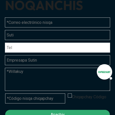
NOQANCHIS
Apachiy