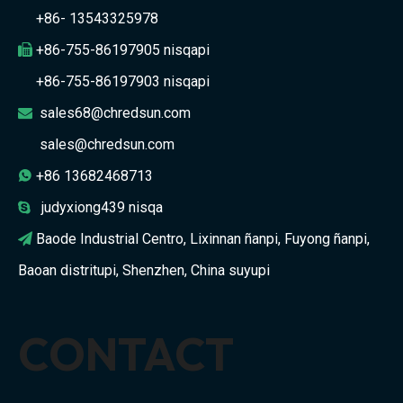
+86- 13543325978
+86-755-86197905 nisqapi

+86-755-86197903 nisqapi
sales68@chredsun.com

sales@chredsun.com
+86 13682468713

judyxiong439 nisqa

Baode Industrial Centro, Lixinnan ñanpi, Fuyong ñanpi,

Baoan distritupi, Shenzhen, China suyupi
CONTACT