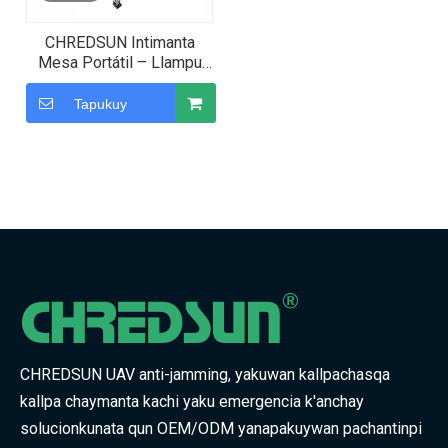
CHREDSUN Intimanta
Mesa Portátil – Llampu
Plegable Intimanta Carga
Mesa Camping & Hawapi
Tapukuy
llamk’anapaq
CHREDSUN UAV anti-jamming, yakuwan kallpachasqa
kallpa chaymanta kachi yaku emergencia k'anchay
solucionkunata qun OEM/ODM yanapakuywan pachantinpi