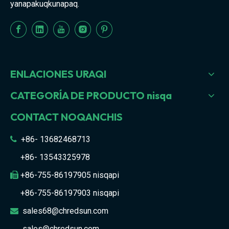
yanapakuqkunapaq.
ENLACIONES URAQI
CATEGORÍA DE PRODUCTO nisqa
CONTACT NOQANCHIS
+86- 13682468713

+86- 13543325978
+86-755-86197905 nisqapi

+86-755-86197903 nisqapi
sales68@chredsun.com

sales@chredsun.com