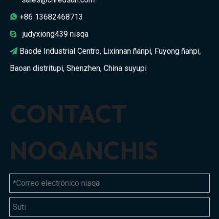
+86 13682468713

judyxiong439 nisqa

Baode Industrial Centro, Lixinnan ñanpi, Fuyong ñanpi,

Baoan distritupi, Shenzhen, China suyupi
CONTACT
NOQANCHIS