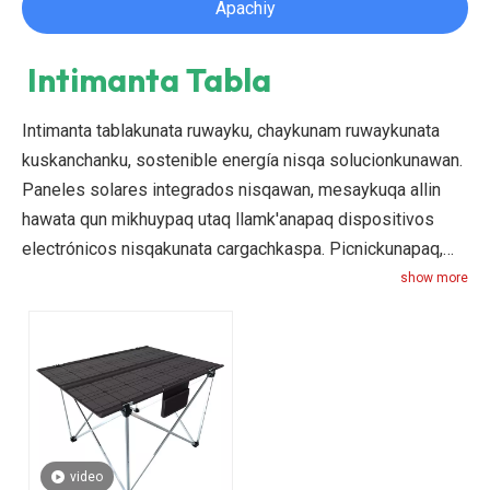
Apachiy
Intimanta Tabla
Intimanta tablakunata ruwayku, chaykunam ruwaykunata
kuskanchanku, sostenible energía nisqa solucionkunawan.
Paneles solares integrados nisqawan, mesaykuqa allin
hawata qun mikhuypaq utaq llamk'anapaq dispositivos
electrónicos nisqakunata cargachkaspa. Picnickunapaq,
campingpaq utaq qhipa kanchapi llamk'anapaq allin,
show more
intimanta mesaykuqa mana llamk'ayniyuq utilidadwan eco-
amigable kaqwan chaqrusqata qun.
video