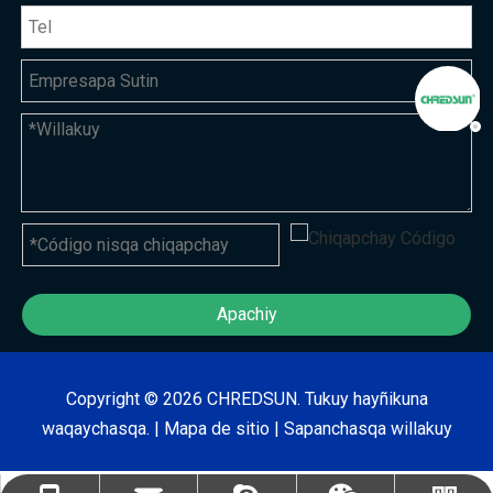
Apachiy
Copyright ©
2026
CHREDSUN. Tukuy hayñikuna
waqaychasqa. |
Mapa de sitio
|
Sapanchasqa willakuy