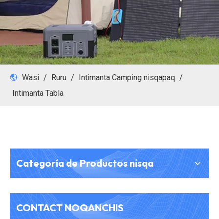
Wasi
/
Ruru
/
Intimanta Camping nisqapaq
/
Intimanta Tabla
Categoría de Productos nisqa
CONTACT NOQANCHIS